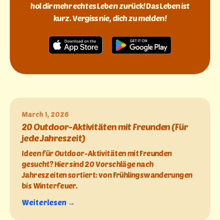
hol dir mehr echtes Leben zurück! Das Leben ist
kurz. Vergiss nie, dich zu melden!
March 1, 2026
20 Outdoor-Aktivitäten mit Freunden (Für
jede Jahreszeit)
Ideen für Outdoor-Aktivitäten mit Freunden
gesucht? Hier sind 20 Vorschläge nach
Jahreszeiten sortiert: von Frühlingswanderungen
bis Winterfeuer.
Weiterlesen →