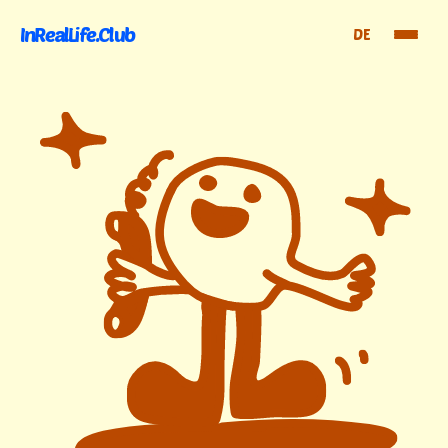
InRealLife.Club
DE