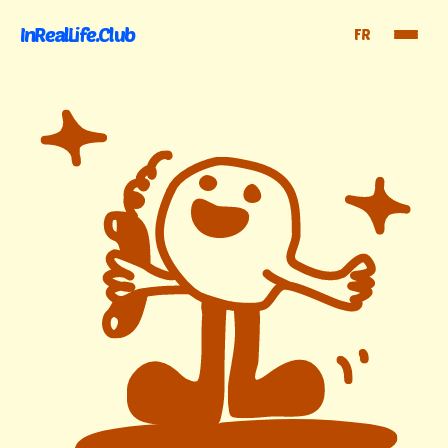
InRealLife.Club
FR