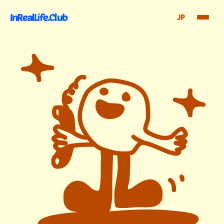
InRealLife.Club
JP