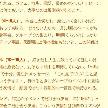
たれる。カフェ、散歩、電話、長めのボイスメッセージ
は何でもいい。大事なのは規則的であること。
（4〜8人）。
本当に大切だし一緒にいて楽しいけど、
あっても味方」ではない人たち。月に1回のペースがち
食事会、グループでの集まり、1時間くらいのしっかり
アップ電話。6週間以上何の接触もないと、この関係は
（10〜15人）。
好きだし人生に残っていてほしいけ
絡は必要ない。おそらく相手も期待していない。1〜3ヶ
いで十分。誕生日メッセージ、「これ見て〇〇のこと思
いうテキスト、行けるときにグループのイベントに顔を
う友情は、頻度ではなく長期的な一貫性で維持される。
ンド。
特定のイベントでだけ会う友達、年に1回のキャ
年会でだけ会う友達。こういう友情には独自のリズムが