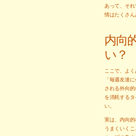
あって、それ
情はたくさん
内向
い？
ここで、よく
「毎週友達に
される外向的
を消耗するタ
い。
実は、内向的
うまくいくこ