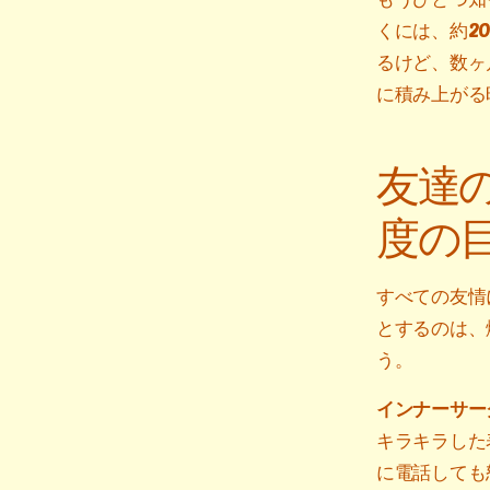
くには、約2
るけど、数ヶ
に積み上がる
友達
度の
すべての友情
とするのは、
う。
インナーサー
キラキラした
に電話しても