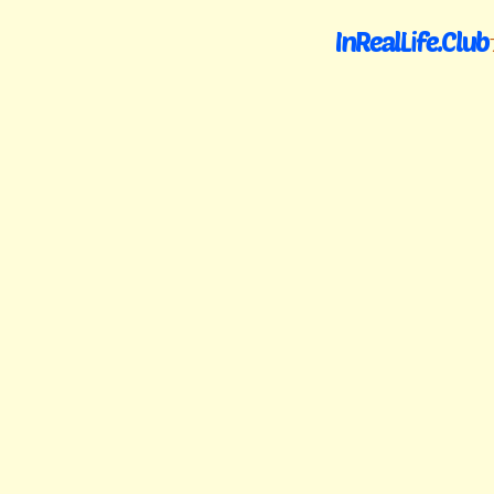
InRealLife.Club