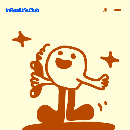
InRealLife.Club
JP