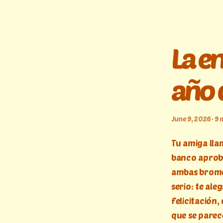
La en
año 
June 9, 2026 · 9 
Tu amiga llam
banco aprobó
ambas bromea
serio: te ale
felicitación
que se parec