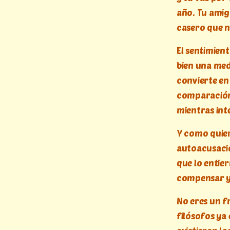
año. Tu amiga
casero que n
El sentimient
bien una medi
convierte en 
comparación;
mientras int
Y como quier
autoacusaci
que lo entie
compensar y 
No eres un fr
filósofos ya 