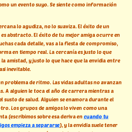
como un evento suyo. Se siente como información
rcana lo agudiza, no lo suaviza. El éxito de un
es abstracto. El éxito de tu mejor amiga ocurre en
cuchas cada detalle, vas a la fiesta de compromiso,
orma en tiempo real. La cercanía es justo lo que
la amistad, y justo lo que hace que la envidia entre
si inevitable.
n problema de ritmo. Las vidas adultas no avanzan
s. A alguien le toca el año de carrera mientras a
 el susto de salud. Alguien se enamora durante el
otro. Los grupos de amigos lo viven como una
enta (escribimos sobre esa deriva en
cuando tu
igos empieza a separarse
), y la envidia suele tener