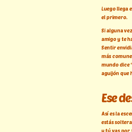
Luego llega 
el primero.
Si alguna ve
amigo y te h
Sentir envidi
más comunes 
mundo dice “
aguijón que 
Ese de
Así es la esc
estás solter
y tú vas por