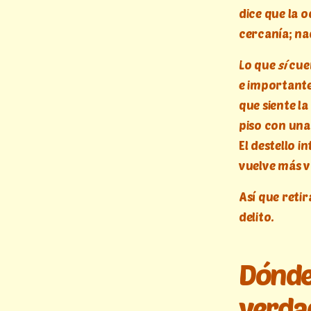
dice que la o
cercanía; nad
Lo que
sí
cuen
e importante 
que siente l
piso con una
El destello i
vuelve más v
Así que retir
delito.
Dónde 
verda