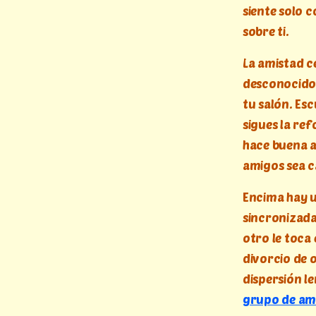
siente solo 
sobre ti.
La amistad ce
desconocido 
tu salón. Es
sigues la ref
hace buena a 
amigos sea ca
Encima hay u
sincronizada
otro le toca
divorcio de 
dispersión l
grupo de am