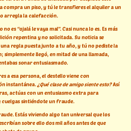
 compra un piso, y tú le transfieres el alquiler a un
o arregla la calefacción.
o no es “ojalá le vaya mal”. Casi nunca lo es. Es más
ción repentina y no solicitada. Su noticia se
una regla puesta junto a tu año, y tú no pediste la
 simplemente llegó, en mitad de una llamada,
entabas sonar entusiasmado.
es a esa persona, el destello viene con
ón instantánea.
¿Qué clase de amigo siente esto?
Así
rras, actúas con un entusiasmo extra para
cuelgas sintiéndote un fraude.
aude. Estás viviendo algo tan universal que los
escribían sobre ello dos mil años antes de que