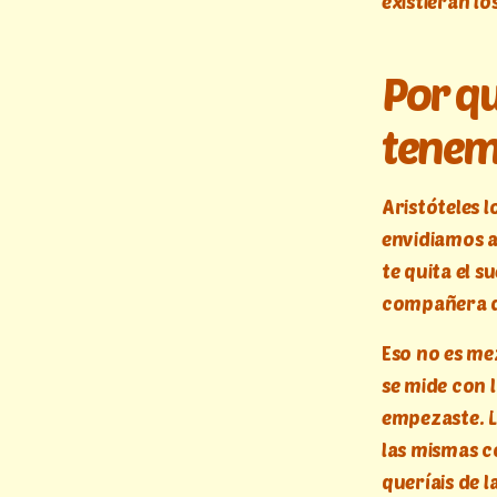
existieran lo
Por q
tenem
Aristóteles 
envidiamos a
te quita el s
compañera de
Eso no es me
se mide con
empezaste. L
las mismas 
queríais de l