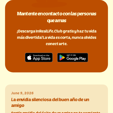
Mantente en contacto con las personas
que amas
¡Descarga InRealLife.Club gratis y haz tu vida
más divertida! La vida es corta, nunca olvides
conectarte.
June 9, 2026
La envidia silenciosa del buen año de un
amigo
Sentir envidia del éxito de un amigo no te convierte