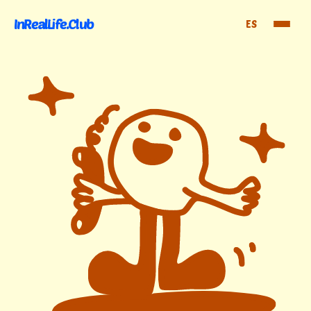
InRealLife.Club
ES