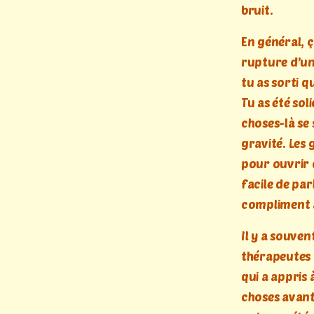
bruit.
En général, 
rupture d’un
tu as sorti 
Tu as été so
choses-là s
gravité. Les
pour ouvrir d
facile de par
compliment a
Il y a souve
thérapeutes o
qui a appris 
choses avant