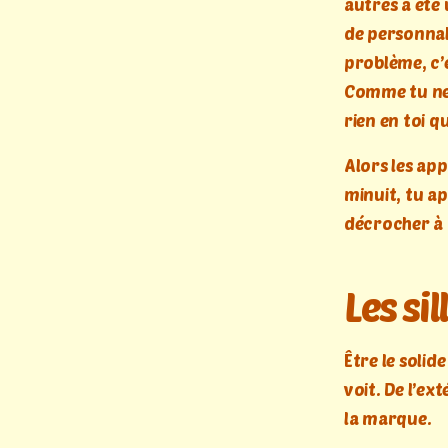
autres a été
de personnal
problème, c’e
Comme tu ne 
rien en toi q
Alors les ap
minuit, tu a
décrocher à m
Les si
Être le solid
voit. De l’ex
la marque.