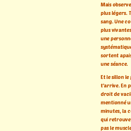
Mais observe 
plus légers.
sang. Une co
plus vivantes
une personne
systématique
sortent apais
une séance.
Et le sillon 
t’arrive. En p
droit de vaci
mentionné un
minutes, la 
qui retrouve 
pas le muscl