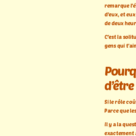
remarque l’éc
d’eux, et eux
de deux heur
C’est la soli
gens qui t’a
Pourqu
d’être
Si le rôle co
Parce que les
Il y a la que
exactement à 