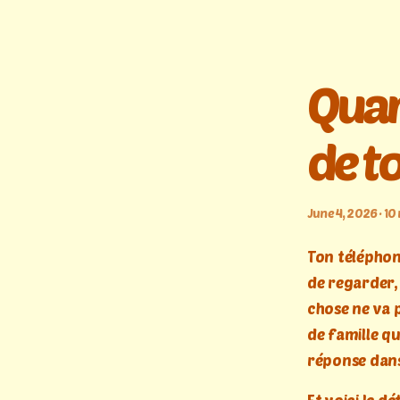
Quan
de t
June 4, 2026 · 10
Ton téléphon
de regarder, 
chose ne va p
de famille qu
réponse dans 