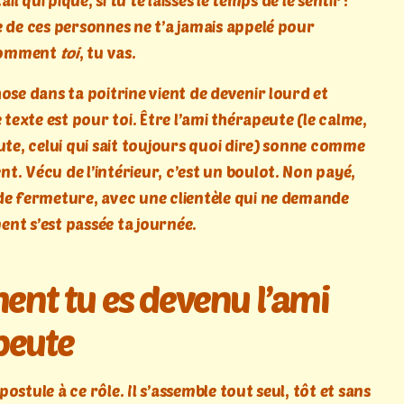
tail qui pique, si tu te laisses le temps de le sentir :
e de ces personnes ne t’a jamais appelé pour
comment
toi
, tu vas.
ose dans ta poitrine vient de devenir lourd et
e texte est pour toi. Être l’ami thérapeute (le calme,
ute, celui qui sait toujours quoi dire) sonne comme
t. Vécu de l’intérieur, c’est un boulot. Non payé,
de fermeture, avec une clientèle qui ne demande
nt s’est passée ta journée.
nt tu es devenu l’ami
peute
ostule à ce rôle. Il s’assemble tout seul, tôt et sans