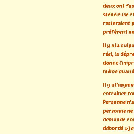
deux ont fus
silencieuse et
resteraient 
préfèrent ne
Il y a la cul
réel, la dépre
donne l’impr
même quand c
Il y a l’asym
entraîner to
Personne n’a 
personne ne 
demande comm
débordé ») e