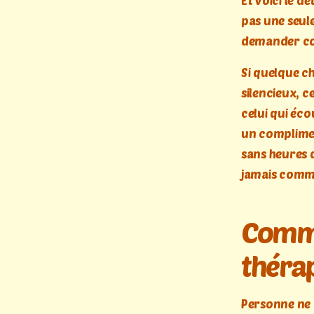
Et voici le dé
pas une seul
demander 
Si quelque ch
silencieux, c
celui qui éco
un complimen
sans heures 
jamais comme
Comme
théra
Personne ne p