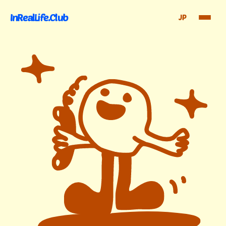
InRealLife.Club
JP