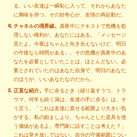
る。いい友達は一瞬恥じ入って、それからあなた
に興味を持つ。その好奇心が、友情の再起動だ。
チャネルの境界線。
真夜中にテキストで危機を処
理しない権利が、あなたにはある。「メッセージ
見たよ。今夜はちゃんと向き合えないけど、明日
の午後なら時間がある」。その危機が真夜中のあ
なたを必要としていたことは、ほとんどない。必
要とされていたのはあなた自身で、明日のあなた
のほうが、いいあなたなのだから。
正直な紹介。
手に余るとき（繰り返すうつ、トラ
ウマ、何年も続く渦は、友達の手に余る）は、そ
う言う。「これは友達に直せる範囲より大きい気
がする。私の励ましより、ちゃんとした道具を使
う価値があるよ。専門家に話すことは考えた？」
これは突き放しではない。自分の守備範囲につい