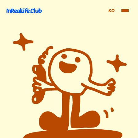
InRealLife.Club
KO