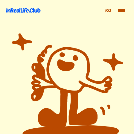
InRealLife.Club
KO