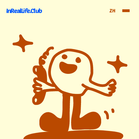
InRealLife.Club
ZH