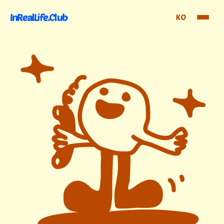
InRealLife.Club
KO